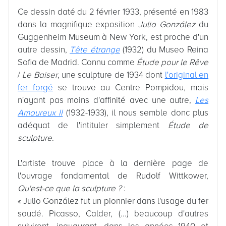
Ce dessin daté du 2 février 1933, présenté en 1983
dans la magnifique exposition
Julio Gonz
á
lez
du
Guggenheim Museum à New York, est proche d'un
autre dessin,
Tête étrange
(1932) du Museo Reina
Sofia de Madrid. Connu comme
Étude pour le Rêve
/
Le Baiser
, une sculpture de 1934 dont
l'original en
fer forgé
se trouve au Centre Pompidou, mais
n'ayant pas moins d'affinité avec une autre,
Les
Amoureux II
(1932-1933), il nous semble donc plus
adéquat de l'intituler simplement
Étude de
sculpture
.
L'artiste trouve place à la dernière page de
l'ouvrage fondamental de Rudolf Wittkower,
Qu'est-ce que la sculpture
?
:
« Julio González fut un pionnier dans l'usage du fer
soudé. Picasso, Calder, (...) beaucoup d'autres